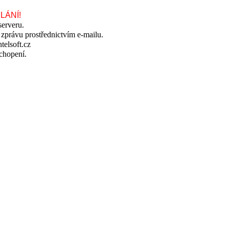
LÁNÍ!
serveru.
 zprávu prostřednictvím e-mailu.
telsoft.cz
chopení.